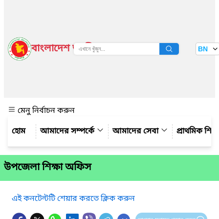
বাংলাদেশ জাতীয় তথ্য বাতায়ন
BN
দেখুন
মেনু নির্বাচন করুন
আমাদের সম্পর্কে
আমাদের সেবা
প্রাথমিক শিক্ষ
উপজেলা শিক্ষা অফিস
এই কনটেন্টটি শেয়ার করতে ক্লিক করুন