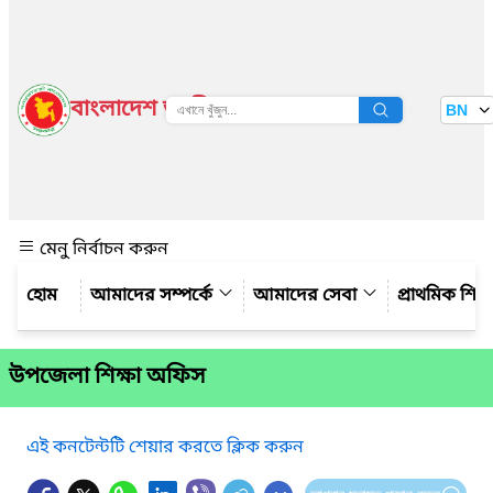
বাংলাদেশ জাতীয় তথ্য বাতায়ন
BN
দেখুন
মেনু নির্বাচন করুন
আমাদের সম্পর্কে
আমাদের সেবা
প্রাথমিক শিক্ষ
উপজেলা শিক্ষা অফিস
এই কনটেন্টটি শেয়ার করতে ক্লিক করুন