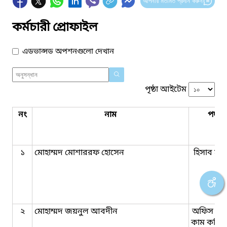
আপনার মতামত প্রদান করুন
কর্মচারী প্রোফাইল
এডভান্সড অপশনগুলো দেখান
পৃষ্ঠা আইটেম
নং
নাম
পদবি
১
মোহাম্মদ মোশাররফ হোসেন
হিসাব সহ
২
মোহাম্মদ জয়নুল আবদীন
অফিস সহ
কাম কম্পি