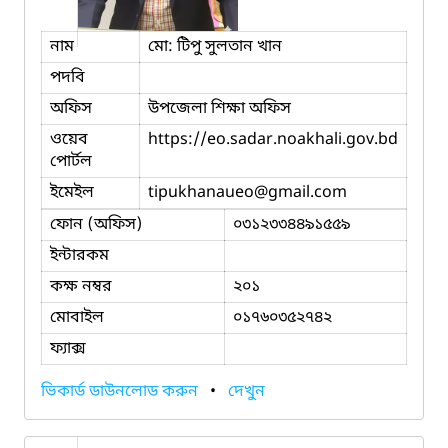
নাম
মো: টিপু সুলতান খান
পদবি
অফিস
উপজেলা শিক্ষা অফিস
ওয়েব
https://eo.sadar.noakhali.gov.bd
পোর্টল
ইমেইল
tipukhanaueo
@gmail.com
ফোন (অফিস)
০৩১২৩৩৪৪৯১৫৫৯
ইন্টারকম
কক্ষ নম্বর
২০১
মোবাইল
০১৭৬০৩৫২৭৪২
ফ্যাক্স
ভিকার্ড ডাউনলোড করুন
•
দেখুন