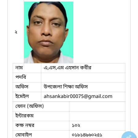
২
নাম
এ,এস,এম এহসান কবীর
পদবি
অফিস
উপজেলা শিক্ষা অফিস
ইমেইল
ahsankabir00075
@gmail.com
ফোন (অফিস)
ইন্টারকম
কক্ষ নম্বর
১০২
মোবাইল
০১৮১৪৯৬০২৫১