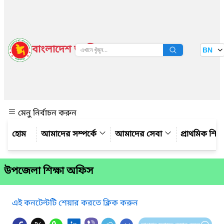
বাংলাদেশ জাতীয় তথ্য বাতায়ন
BN
দেখুন
মেনু নির্বাচন করুন
আমাদের সম্পর্কে
আমাদের সেবা
প্রাথমিক শিক্ষ
উপজেলা শিক্ষা অফিস
এই কনটেন্টটি শেয়ার করতে ক্লিক করুন