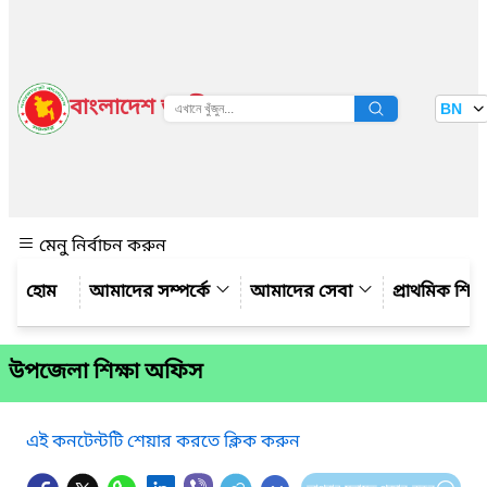
বাংলাদেশ জাতীয় তথ্য বাতায়ন
BN
দেখুন
মেনু নির্বাচন করুন
আমাদের সম্পর্কে
আমাদের সেবা
প্রাথমিক শিক্ষ
উপজেলা শিক্ষা অফিস
এই কনটেন্টটি শেয়ার করতে ক্লিক করুন