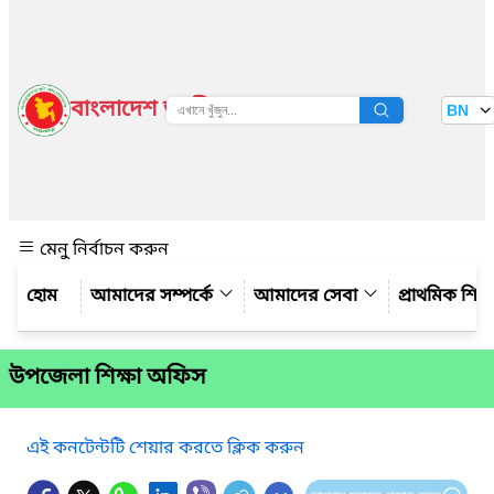
বাংলাদেশ জাতীয় তথ্য বাতায়ন
BN
দেখুন
মেনু নির্বাচন করুন
আমাদের সম্পর্কে
আমাদের সেবা
প্রাথমিক শিক্ষ
উপজেলা শিক্ষা অফিস
এই কনটেন্টটি শেয়ার করতে ক্লিক করুন