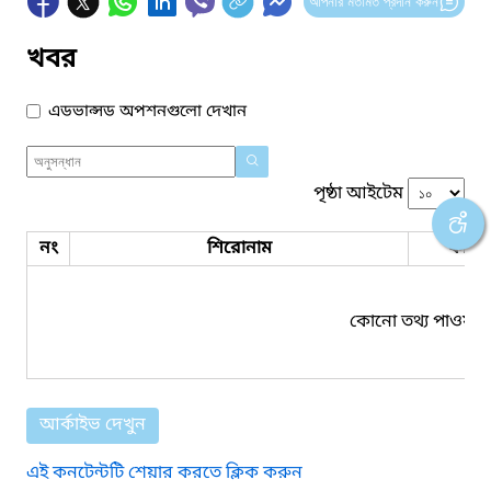
আপনার মতামত প্রদান করুন
খবর
এডভান্সড অপশনগুলো দেখান
পৃষ্ঠা আইটেম
নং
শিরোনাম
ফাইল
কোনো তথ্য পাওয়া য
আর্কাইভ দেখুন
এই কনটেন্টটি শেয়ার করতে ক্লিক করুন