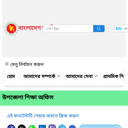
বাংলাদেশ জাতীয় তথ্য বাতায়ন
BN
দেখুন
মেনু নির্বাচন করুন
আমাদের সম্পর্কে
আমাদের সেবা
প্রাথমিক শিক্ষ
উপজেলা শিক্ষা অফিস
এই কনটেন্টটি শেয়ার করতে ক্লিক করুন