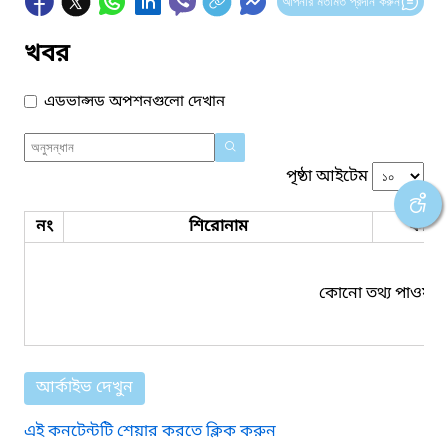
আপনার মতামত প্রদান করুন
খবর
এডভান্সড অপশনগুলো দেখান
পৃষ্ঠা আইটেম
নং
শিরোনাম
ফাইল
কোনো তথ্য পাওয়া য
আর্কাইভ দেখুন
এই কনটেন্টটি শেয়ার করতে ক্লিক করুন