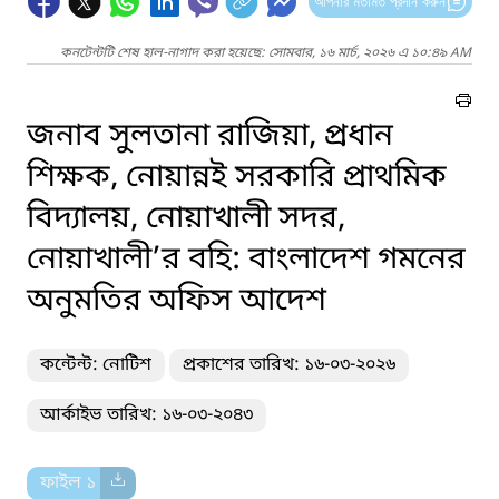
আপনার মতামত প্রদান করুন
কনটেন্টটি শেষ হাল-নাগাদ করা হয়েছে: সোমবার, ১৬ মার্চ, ২০২৬ এ ১০:৪৯ AM
জনাব সুলতানা রাজিয়া, প্রধান
শিক্ষক, নোয়ান্নই সরকারি প্রাথমিক
বিদ্যালয়, নোয়াখালী সদর,
নোয়াখালী’র বহি: বাংলাদেশ গমনের
অনুমতির অফিস আদেশ
কন্টেন্ট: নোটিশ
প্রকাশের তারিখ: ১৬-০৩-২০২৬
আর্কাইভ তারিখ: ১৬-০৩-২০৪৩
ফাইল ১