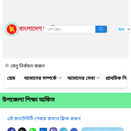
বাংলাদেশ জাতীয় তথ্য বাতায়ন
BN
দেখুন
মেনু নির্বাচন করুন
আমাদের সম্পর্কে
আমাদের সেবা
প্রাথমিক শিক্ষ
উপজেলা শিক্ষা অফিস
এই কনটেন্টটি শেয়ার করতে ক্লিক করুন