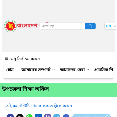
বাংলাদেশ জাতীয় তথ্য বাতায়ন
BN
দেখুন
মেনু নির্বাচন করুন
আমাদের সম্পর্কে
আমাদের সেবা
প্রাথমিক শিক্ষ
উপজেলা শিক্ষা অফিস
এই কনটেন্টটি শেয়ার করতে ক্লিক করুন