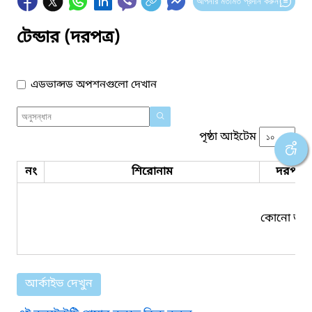
আপনার মতামত প্রদান করুন
টেন্ডার (দরপত্র)
এডভান্সড অপশনগুলো দেখান
পৃষ্ঠা আইটেম
নং
শিরোনাম
দরপত্র 
কোনো তথ্য
আর্কাইভ দেখুন