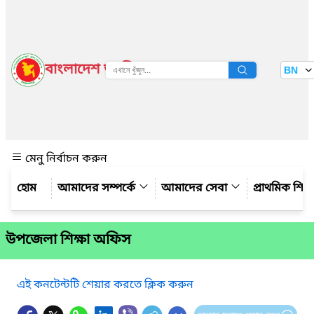
বাংলাদেশ জাতীয় তথ্য বাতায়ন
BN
দেখুন
মেনু নির্বাচন করুন
আমাদের সম্পর্কে
আমাদের সেবা
প্রাথমিক শিক্ষ
উপজেলা শিক্ষা অফিস
এই কনটেন্টটি শেয়ার করতে ক্লিক করুন